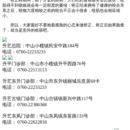
在正畸期间，由于牙套的限制，人们吃的食物通常会比较软，咬
肌得不到锻炼就会有一定程度的萎缩；矫正结束拥有了健康的咬合关
系之后，咬物力度相较之前的咬合不正会小很多，咬肌也会相应缩
小。
所以，大家最好不要抱着瘦脸的心态来做矫正，矫正后如果脸瘦
了，就当是意外的收获吧。
升艺总院：中山小榄镇民安中路184号
电话：0760-22233233
升平门诊部：中山市小榄镇升平西路76号
电话： 0760-22113113
升艺东升门诊部：中山市东升镇丽城乐意居69卡
电话： 0760-22233233
升艺古镇门诊部：中山古镇镇新兴中路117号
电话： 0760-22386368
升艺东凤门诊部：中山东凤镇东富路133号
电话： 0760-22622818