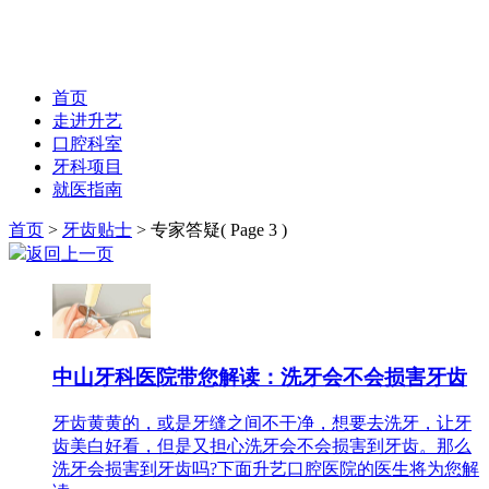
首页
走进升艺
口腔科室
牙科项目
就医指南
首页
>
牙齿贴士
>
专家答疑
( Page 3 )
返回上一页
中山牙科医院带您解读：洗牙会不会损害牙齿
牙齿黄黄的，或是牙缝之间不干净，想要去洗牙，让牙
齿美白好看，但是又担心洗牙会不会损害到牙齿。那么
洗牙会损害到牙齿吗?下面升艺口腔医院的医生将为您解