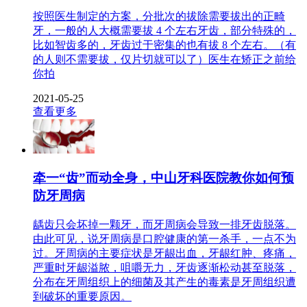
按照医生制定的方案，分批次的拔除需要拔出的正畸
牙，一般的人大概需要拔 4 个左右牙齿，部分特殊的，
比如智齿多的，牙齿过于密集的也有拔 8 个左右。（有
的人则不需要拔，仅片切就可以了）医生在矫正之前给
你拍
2021-05-25
查看更多
牵一“齿”而动全身，中山牙科医院教你如何预
防牙周病
龋齿只会坏掉一颗牙，而牙周病会导致一排牙齿脱落。
由此可见，说牙周病是口腔健康的第一杀手，一点不为
过。牙周病的主要症状是牙龈出血，牙龈红肿、疼痛，
严重时牙龈溢脓，咀嚼无力，牙齿逐渐松动甚至脱落，
分布在牙周组织上的细菌及其产生的毒素是牙周组织遭
到破坏的重要原因。